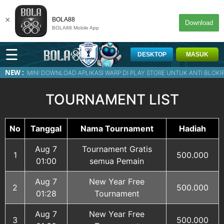
×
BOLA88
Download
BOLA88 Mobile App
☰
DESKTOP
MASUK
NEW :
ADMIN! DOWNLOAD APLIKASI WARP DI PLAY STORE UNTUK ANTI BLOKIR LINK | Bonus
TOURNAMENT LIST
No
Tanggal
Nama Tournament
Hadiah
Aug 7
Tournament Gratis
1
500.000
01:00
semua Pemain
Aug 7
New Year Free
2
500.000
01:28
Tournament
Aug 7
New Year Free
3
500.000