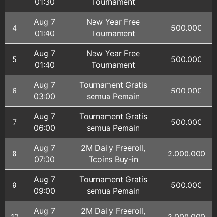
01:30
Tournament
Aug 7
New Year Free
4
500.000
01:40
Tournament
Aug 7
New Year Free
5
500.000
01:40
Tournament
Aug 7
Tournament Gratis
6
500.000
03:00
semua Pemain
Aug 7
Tournament Gratis
7
500.000
06:00
semua Pemain
Aug 7
2M Daily Freeroll,
8
2.000.000
07:00
Tcoins Buy-in
Aug 7
Tournament Gratis
9
500.000
09:00
semua Pemain
Aug 7
2M Daily Freeroll,
10
2.000.000