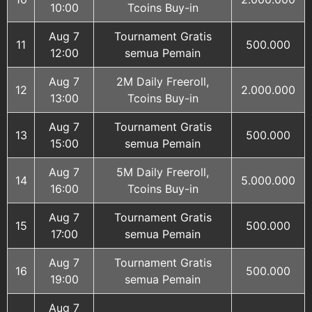
10:00
Tcoins Buy-in
Aug 7
Tournament Gratis
11
500.000
12:00
semua Pemain
Aug 7
2M Daily Freeroll,
12
2.000.000
13:00
Tcoins Buy-in
Aug 7
Tournament Gratis
13
500.000
15:00
semua Pemain
Aug 7
5M Daily Freeroll,
14
5.000.000
16:00
Tcoins Buy-in
Aug 7
Tournament Gratis
15
500.000
17:00
semua Pemain
Aug 7
Tournament Gratis
16
500.000
19:00
semua Pemain
Aug 7