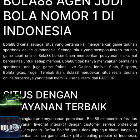
BOLA88 AGEN JUDI
BOLA NOMOR 1 DI
INDONESIA
Bola88
dikenal sebagai situs yang pertama kali mengenalkan game taruhan
sportbook online di Indonesia. Sebagai situs yang mempopulerkan taruhan
game sport online, Bola88 berkomitmen memberikan pelayanan maksimal
berkualitas untuk setiap member. Bola88 tidak hanya menyajikan permainan
sportbook, ada juga game Poker, Live Casino, Idnlive, Slots, E-sports,
Bolatangkas, Togel, Tembak ikan. Bola88 merupakan situs resmi taruhan
online terpercaya yang telah memiliki lisensi resmi dari PAGCOR.
SITUS DENGAN
PELAYANAN TERBAIK
Untuk meningkatkan kenyamanan permainan, Bola88 memberikan fasilitas
berupa layanan livechat interaktif dengan customer service profesional
selama 24 jam penuh. Daftar Bola88 gratis tidak dipungut biaya, langsung
bisa memainkan semua game terbaik pilihan paling populer di Indonesia.