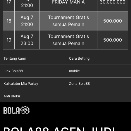
17
FRIDAY MANIA
30.000.000
21:00
Aug 7
Tournament Gratis
18
500.000
21:00
semua Pemain
Aug 7
Tournament Gratis
19
500.000
23:00
semua Pemain
Tentang kami
Cara Betting
Link Bola88
mobile
Kalkulator Mix Parlay
Zona Bola88
Anti Blokir